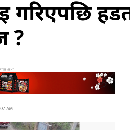
डाइ गरिएपछि हड
ज ?
8:07 AM