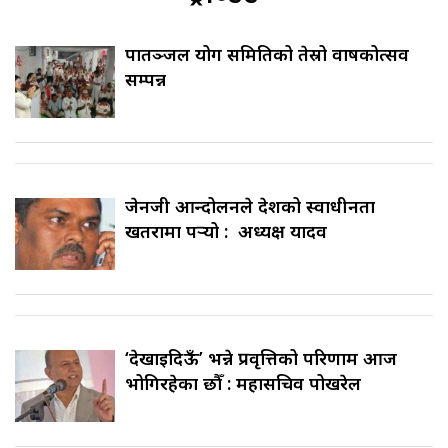
पातञ्जल योग समितिको तेस्रो वार्षिकोत्सव
सम्पन्न
जेनजी आन्दोलनले देशको स्वाधीनता
खतरामा पर्‍यो : अध्यक्ष यादव
‘देखाइदिऊँ’ भन्ने प्रवृत्तिको परिणाम आज
भोगिरहेका छौँ : महासचिव पोखरेल