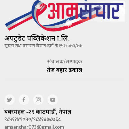
अपटुडेट पब्लिकेशन प्रा.लि.
सूचना तथा प्रसारण विभाग दर्ता नंः १५१/०७३/७४
संचालक/सम्पादक
तेज बहादूर ढकाल
बबरमहल -२९ काठमाडौं, नेपाल
९८५११४९०५०/९८४१४७८७६८
amsanchar073@gmail.com