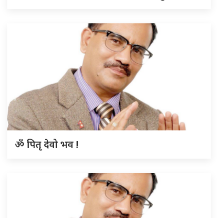
ॐ पितृ देवो भव !