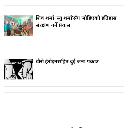
शिव शर्मा ‘स्यु शर्मा’सँग जोडिएको इतिहास
संरक्षण गर्ने प्रयास
खैरो हेरोइनसहित दुई जना पक्राउ