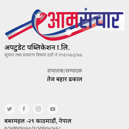
अपटुडेट पब्लिकेशन प्रा.लि.
सूचना तथा प्रसारण विभाग दर्ता नंः १५१/०७३/७४
संचालक/सम्पादक
तेज बहादूर ढकाल
बबरमहल -२९ काठमाडौं, नेपाल
९८५११४९०५०/९८४१४७८७६८