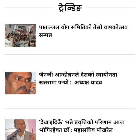
ट्रेन्डिङ
पातञ्जल योग समितिको तेस्रो वार्षिकोत्सव
सम्पन्न
जेनजी आन्दोलनले देशको स्वाधीनता
खतरामा पर्‍यो : अध्यक्ष यादव
‘देखाइदिऊँ’ भन्ने प्रवृत्तिको परिणाम आज
भोगिरहेका छौँ : महासचिव पोखरेल