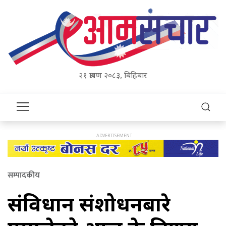
२१ श्रावण २०८३, बिहिबार
सम्पादकीय
संविधान संशोधनबारे