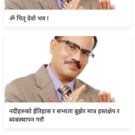
ॐ पितृ देवो भव !
नदीहरुकाे ईतिहास र सभ्यता बुझेर मात्र हस्तक्षेप र
ब्यबस्थापन गराैं