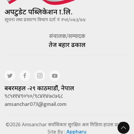
अपटुडेट पब्लिकेशन प्रा.लि.
सूचना तथा प्रसारण विभाग दर्ता नंः १५१/०७३/७४
संचालक/सम्पादक
तेज बहादूर ढकाल
बबरमहल -२९ काठमाडौं, नेपाल
९८५११४९०५०/९८४१४७८७६८
amsanchar073@gmail.com
©2026 Amsanchar सर्वाधिकार सुरक्षित अल मिडिया हाउस प्रा.लि. |
Site By :
Appharu