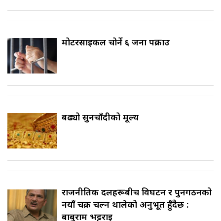
मोटरसाइकल चोर्ने ६ जना पक्राउ
बढ्यो सुनचाँदीको मूल्य
राजनीतिक दलहरूबीच विघटन र पुनर्गठनको
नयाँ चक्र चल्न थालेको अनुभूत हुँदैछ :
बाबुराम भट्टराई