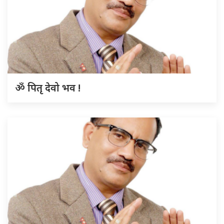
ॐ पितृ देवो भव !