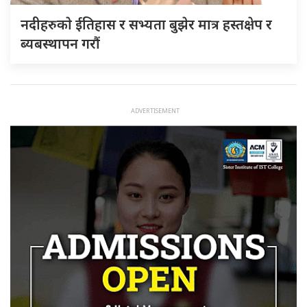
नदीहरुकाे ईतिहास र सभ्यता बुझेर मात्र हस्तक्षेप र
ब्यबस्थापन गराैं