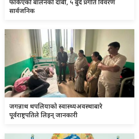
फर्किएको बालेनकाे दाबी, ५ बुँदे प्रगति विवरण
सार्वजनिक
जगन्नाथ थपलियाको स्वास्थ्यअवस्थाबारे
पूर्वराष्ट्रपतिले लिइन् जानकारी