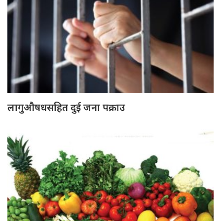
लागुऔषधसहित दुई जना पक्राउ