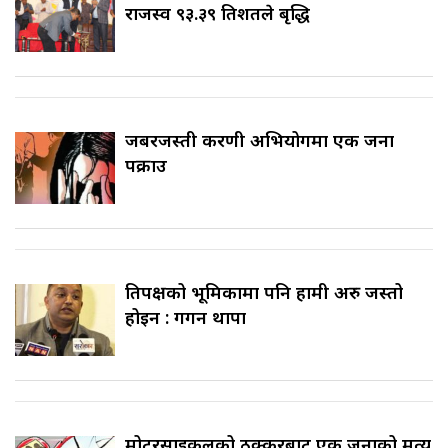
राजस्व ९३.३९ प्रतिशतले बृद्धि
जबरजस्ती करणी अभियोगमा एक जना
पक्राउ
प्रतिपक्षको भूमिकामा पनि हामी अरु जस्तो
होइन : गगन थापा
मोटरसाइकलको ठक्करबाट एक जनाको मृत्यु