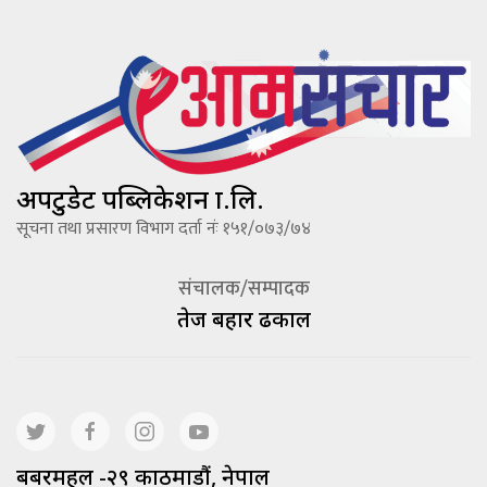
अपटुडेट पब्लिकेशन प्रा.लि.
सूचना तथा प्रसारण विभाग दर्ता नंः १५१/०७३/७४
संचालक/सम्पादक
तेज बहादूर ढकाल
बबरमहल -२९ काठमाडौं, नेपाल