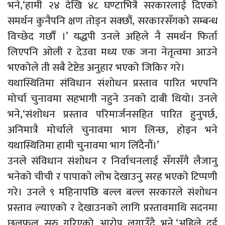
भने,‘हामी २४ देखि ४८ घण्टाभित्रै सरकारलाई दिएको
समर्थन कुनैपनि क्षण तोड्न सक्छौं, सरकारसँगको सम्बन्ध
विच्छेद गर्छौं ।’ यद्धपी उनले अहिले नै समर्थन फिर्ता
लिएपनि ओली र देउवा मध्य एक जना नेतृत्वमा आउने
भएकोले ती सबै टेष्टेड अनुहार भएको जिकिर गरे।
यथास्थितिमा संविधान संशोधन प्रस्ताव पारित भएपनि
मोर्चा चुनावमा सहभागी नहुने उनको दाबी थियो। उनले
भने,‘संशोधन प्रस्ताव परिमार्जनसहित पारित हुनुपर्छ,
अनिमात्रै मोर्चाले चुनावमा भाग लिन्छ, होइन भने
यथास्थितिमा हामी चुनावमा भाग लिँदैनौं।’
उनले संविधान संशोधन र निर्वाचनलाई सँगसँगै लैजानु
भनेको चीची र पापाको लोभ देखाउनु सरह भएको टिप्पणी
गरे। उनले ९ महिनापछि बल्ल बल्ल सरकारले संशोधन
प्रस्ताव ल्याएको र देखाउनको लागि प्रस्तावमाथि सदनमा
छलफल सुरु गरिएको आरोप लगाउँदै भने,‘अहिले दुई