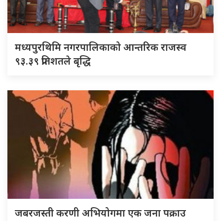
मध्यपुरथिमि नगरपालिकाको आन्तरिक राजस्व
९३.३९ प्रतिशतले बृद्धि
जबरजस्ती करणी अभियोगमा एक जना पक्राउ