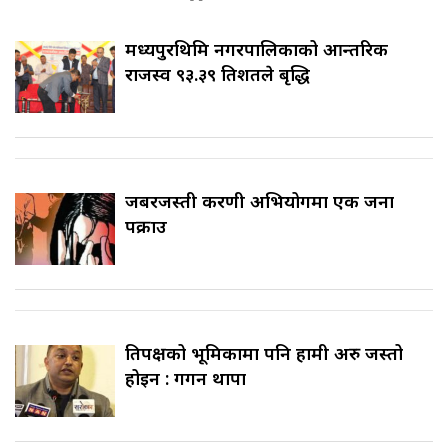
मध्यपुरथिमि नगरपालिकाको आन्तरिक
राजस्व ९३.३९ प्रतिशतले बृद्धि
जबरजस्ती करणी अभियोगमा एक जना
पक्राउ
प्रतिपक्षको भूमिकामा पनि हामी अरु जस्तो
होइन : गगन थापा