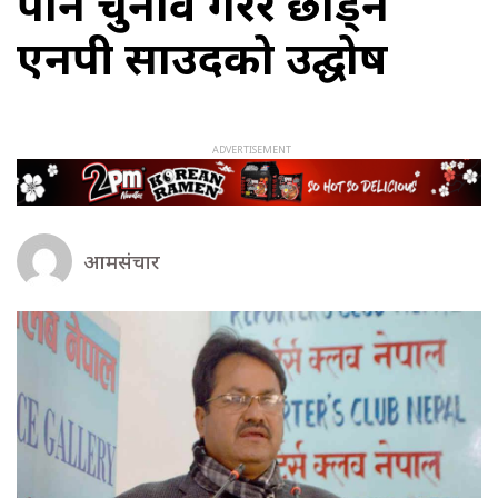
पनि चुनाव गरेरै छाड्ने
एनपी साउदको उद्घोष
आमसंचार