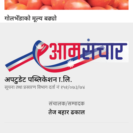
गोलभेँडाको मूल्य बढ्यो
अपटुडेट पब्लिकेशन प्रा.लि.
सूचना तथा प्रसारण विभाग दर्ता नंः १५१/०७३/७४
संचालक/सम्पादक
तेज बहादूर ढकाल