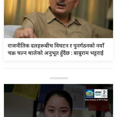
राजनीतिक दलहरूबीच विघटन र पुनर्गठनको नयाँ
चक्र चल्न थालेको अनुभूत हुँदैछ : बाबुराम भट्टराई