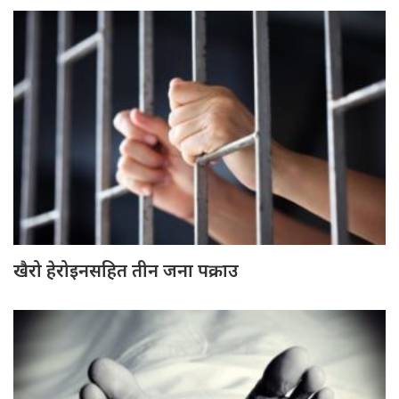
खैरो हेरोइनसहित तीन जना पक्राउ