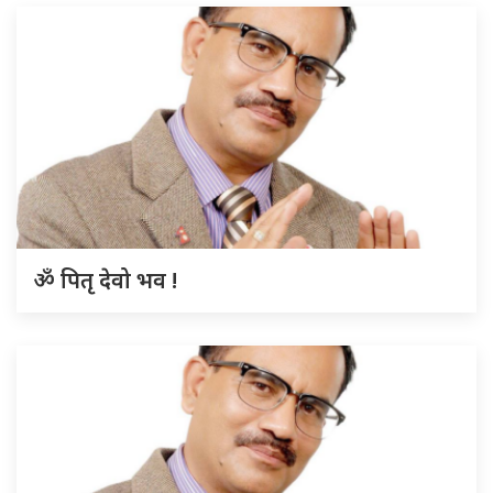
ॐ पितृ देवो भव !