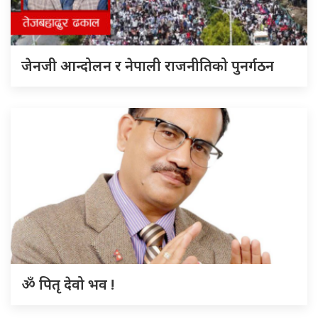
जेनजी आन्दोलन र नेपाली राजनीतिको पुनर्गठन
ॐ पितृ देवो भव !