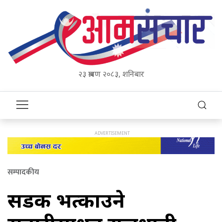
२३ श्रावण २०८३, शनिबार
सम्पादकीय
सडक भत्काउने