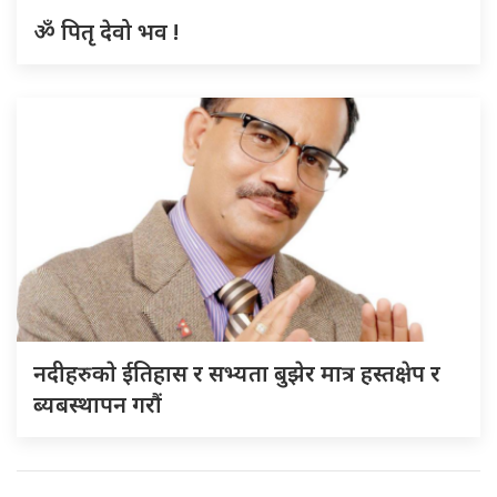
ॐ पितृ देवो भव !
नदीहरुकाे ईतिहास र सभ्यता बुझेर मात्र हस्तक्षेप र
ब्यबस्थापन गराैं