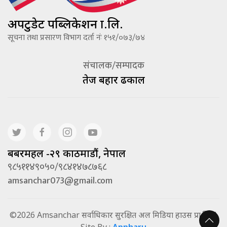
अपटुडेट पब्लिकेशन प्रा.लि.
सूचना तथा प्रसारण विभाग दर्ता नंः १५१/०७३/७४
संचालक/सम्पादक
तेज बहादूर ढकाल
बबरमहल -२९ काठमाडौं, नेपाल
९८५११४९०५०/९८४१४७८७६८
amsanchar073@gmail.com
©2026 Amsanchar सर्वाधिकार सुरक्षित अल मिडिया हाउस प्रा.लि. |
Site By :
Appharu