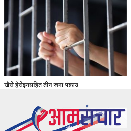
खैरो हेरोइनसहित तीन जना पक्राउ