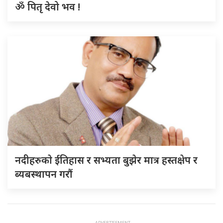
ॐ पितृ देवो भव !
नदीहरुकाे ईतिहास र सभ्यता बुझेर मात्र हस्तक्षेप र
ब्यबस्थापन गराैं