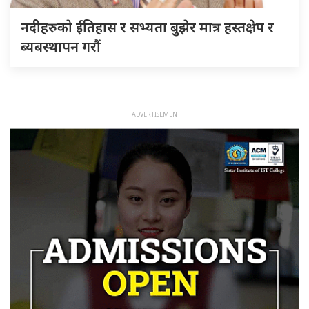
नदीहरुकाे ईतिहास र सभ्यता बुझेर मात्र हस्तक्षेप र
ब्यबस्थापन गराैं