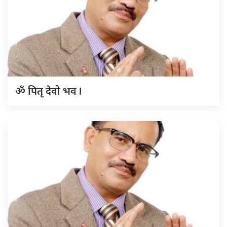
ॐ पितृ देवो भव !