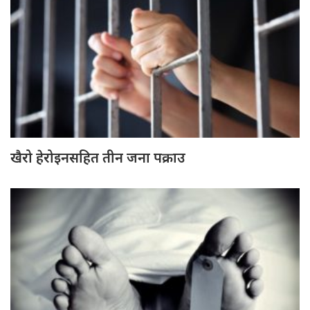
खैरो हेरोइनसहित तीन जना पक्राउ