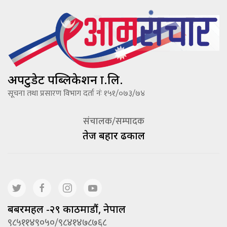
अपटुडेट पब्लिकेशन प्रा.लि.
सूचना तथा प्रसारण विभाग दर्ता नंः १५१/०७३/७४
संचालक/सम्पादक
तेज बहादूर ढकाल
बबरमहल -२९ काठमाडौं, नेपाल
९८५११४९०५०/९८४१४७८७६८