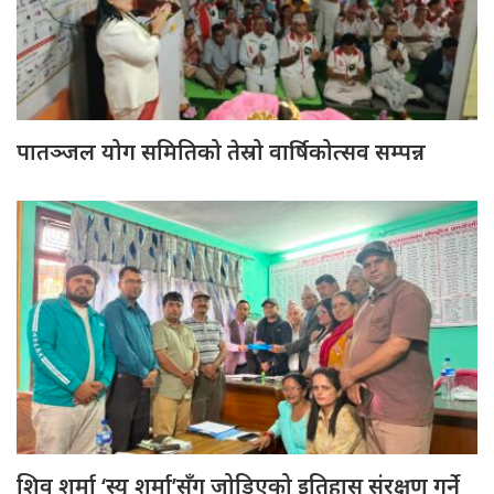
पातञ्जल योग समितिको तेस्रो वार्षिकोत्सव सम्पन्न
शिव शर्मा ‘स्यु शर्मा’सँग जोडिएको इतिहास संरक्षण गर्ने