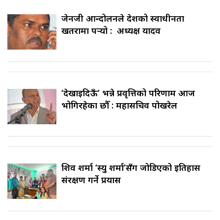
जेनजी आन्दोलनले देशको स्वाधीनता
खतरामा पर्‍यो : अध्यक्ष यादव
‘देखाइदिऊँ’ भन्ने प्रवृत्तिको परिणाम आज
भोगिरहेका छौँ : महासचिव पोखरेल
शिव शर्मा ‘स्यु शर्मा’सँग जोडिएको इतिहास
संरक्षण गर्ने प्रयास