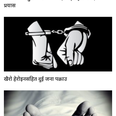
प्रयास
खैरो हेरोइनसहित दुई जना पक्राउ