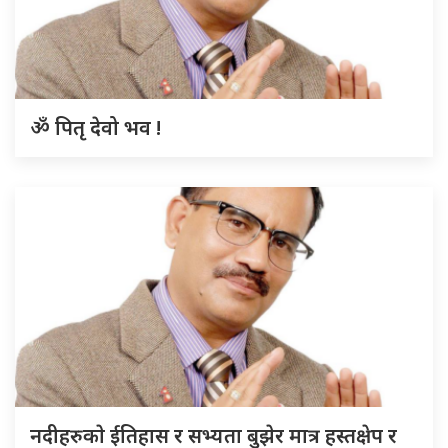
ॐ पितृ देवो भव !
नदीहरुकाे ईतिहास र सभ्यता बुझेर मात्र हस्तक्षेप र