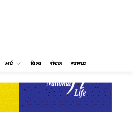
अर्थ
विश्व
रोचक
स्वास्थ्य