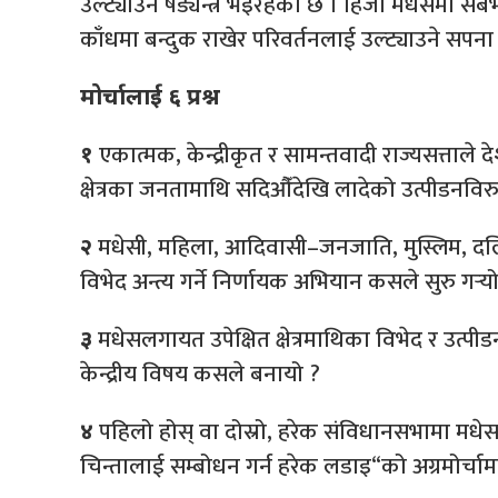
उल्ट्याउने षड्यन्त्र भइरहेको छ । हिजो मधेसमा सबैभन
काँधमा बन्दुक राखेर परिवर्तनलाई उल्ट्याउने सपना
मोर्चालाई ६ प्रश्न
एकात्मक, केन्द्रीकृत र सामन्तवादी राज्यसत्ताले 
१
क्षेत्रका जनतामाथि सदिऔँदेखि लादेको उत्पीडनविरु
मधेसी, महिला, आदिवासी–जनजाति, मुस्लिम, दलि
२
विभेद अन्त्य गर्ने निर्णायक अभियान कसले सुरु गर्‍य
मधेसलगायत उपेक्षित क्षेत्रमाथिका विभेद र उत्प
३
केन्द्रीय विषय कसले बनायो ?
पहिलो होस् वा दोस्रो, हरेक संविधानसभामा मधेस, 
४
चिन्तालाई सम्बोधन गर्न हरेक लडाइ“को अग्रमोर्चा