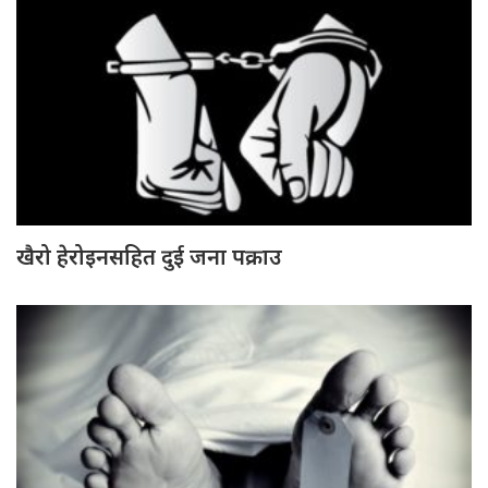
खैरो हेरोइनसहित दुई जना पक्राउ