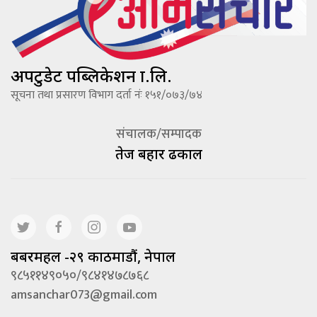
अपटुडेट पब्लिकेशन प्रा.लि.
सूचना तथा प्रसारण विभाग दर्ता नंः १५१/०७३/७४
संचालक/सम्पादक
तेज बहादूर ढकाल
बबरमहल -२९ काठमाडौं, नेपाल
९८५११४९०५०/९८४१४७८७६८
amsanchar073@gmail.com