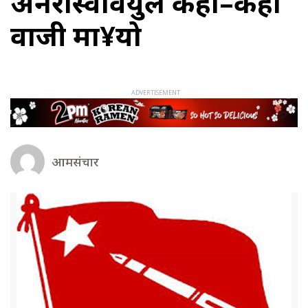
अनेरास्ववियुले कहाँ–कहाँ
वाजी मा¥यो
आमसंचार