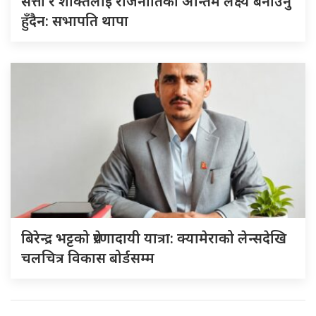
सत्ता र शक्तिलाई राजनीतिको अन्तिम लक्ष्य बनाउनु
हुँदैन: सभापति थापा
बिरेन्द्र भट्टको प्रेरणादायी यात्रा: क्यामेराको लेन्सदेखि
चलचित्र विकास बोर्डसम्म