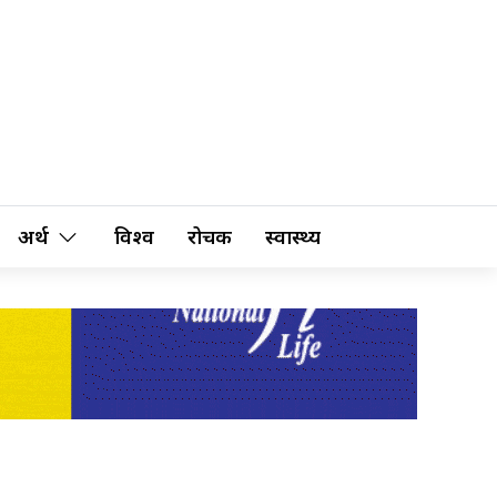
अर्थ
विश्व
रोचक
स्वास्थ्य