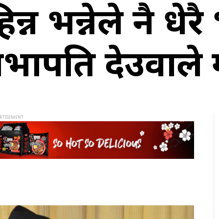
्न भन्नेले नै धेरै
स सभापति देउवाले