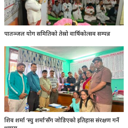
पातञ्जल योग समितिको तेस्रो वार्षिकोत्सव सम्पन्न
शिव शर्मा ‘स्यु शर्मा’सँग जोडिएको इतिहास संरक्षण गर्ने