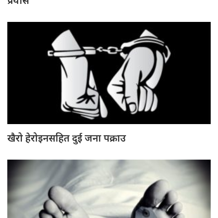
प्रयास
खैरो हेरोइनसहित दुई जना पक्राउ