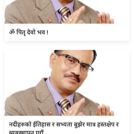
ॐ पितृ देवो भव !
नदीहरुकाे ईतिहास र सभ्यता बुझेर मात्र हस्तक्षेप र
ब्यबस्थापन गराैं