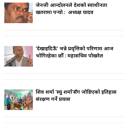
जेनजी आन्दोलनले देशको स्वाधीनता
खतरामा पर्‍यो : अध्यक्ष यादव
‘देखाइदिऊँ’ भन्ने प्रवृत्तिको परिणाम आज
भोगिरहेका छौँ : महासचिव पोखरेल
शिव शर्मा ‘स्यु शर्मा’सँग जोडिएको इतिहास
संरक्षण गर्ने प्रयास