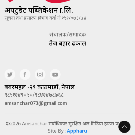
अपटुडेट पब्लिकेशन प्रा.लि.
सूचना तथा प्रसारण विभाग दर्ता नंः १५१/०७३/७४
संचालक/सम्पादक
तेज बहादूर ढकाल
बबरमहल -२९ काठमाडौं, नेपाल
९८५११४९०५०/९८४१४७८७६८
amsanchar073@gmail.com
©2026 Amsanchar सर्वाधिकार सुरक्षित अल मिडिया हाउस प्रा.लि. |
Site By :
Appharu