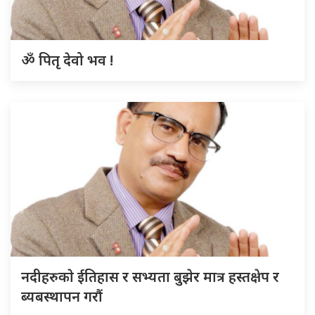
ॐ पितृ देवो भव !
नदीहरुकाे ईतिहास र सभ्यता बुझेर मात्र हस्तक्षेप र
ब्यबस्थापन गराैं