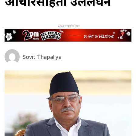
आचारसंहिता उललंघन
Sovit Thapaliya