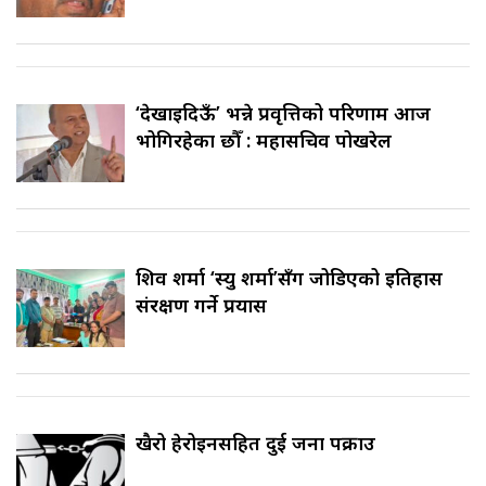
‘देखाइदिऊँ’ भन्ने प्रवृत्तिको परिणाम आज
भोगिरहेका छौँ : महासचिव पोखरेल
शिव शर्मा ‘स्यु शर्मा’सँग जोडिएको इतिहास
संरक्षण गर्ने प्रयास
खैरो हेरोइनसहित दुई जना पक्राउ