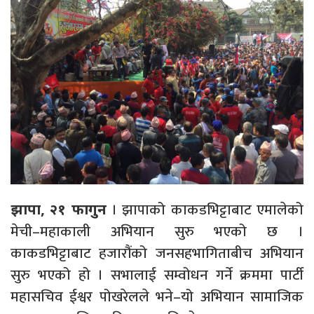
। झापाको काकडभिट्टाबाट एमालेको
झापा, २१ फागुन
मेची–महाकाली अभियान सुरु भएको छ ।
काकडभिट्टाबाट हजारौंको जनसहभागिताबीच अभियान
सुरु भएको हो । सभालाई सम्वोधन गर्ने क्रममा पार्टी
महासचिव ईश्वर पोखरेलले भने–यो अभियान सामाजिक