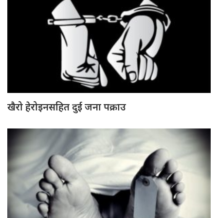
खैरो हेरोइनसहित दुई जना पक्राउ