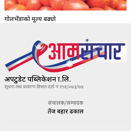
गोलभेँडाको मूल्य बढ्यो
अपटुडेट पब्लिकेशन प्रा.लि.
सूचना तथा प्रसारण विभाग दर्ता नंः १५१/०७३/७४
संचालक/सम्पादक
तेज बहादूर ढकाल