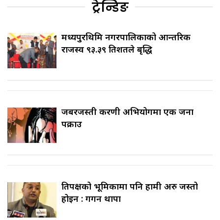
ट्रेन्डिङ
मध्यपुरथिमि नगरपालिकाको आन्तरिक
राजस्व ९३.३९ प्रतिशतले बृद्धि
जबरजस्ती करणी अभियोगमा एक जना
पक्राउ
प्रतिपक्षको भूमिकामा पनि हामी अरु जस्तो
होइन : गगन थापा