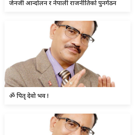
जेनजी आन्दोलन र नेपाली राजनीतिको पुनर्गठन
ॐ पितृ देवो भव !