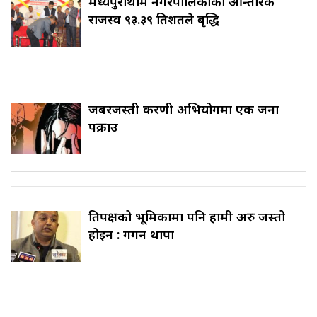
मध्यपुरथिमि नगरपालिकाको आन्तरिक
राजस्व ९३.३९ प्रतिशतले बृद्धि
जबरजस्ती करणी अभियोगमा एक जना
पक्राउ
प्रतिपक्षको भूमिकामा पनि हामी अरु जस्तो
होइन : गगन थापा