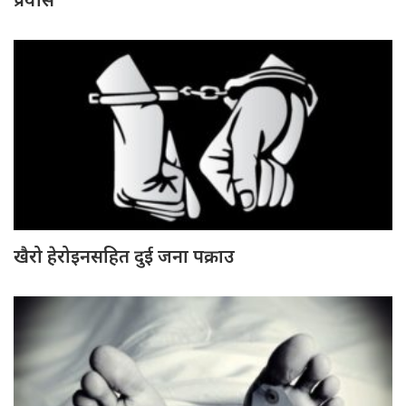
खैरो हेरोइनसहित दुई जना पक्राउ