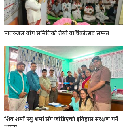
पातञ्जल योग समितिको तेस्रो वार्षिकोत्सव सम्पन्न
शिव शर्मा ‘स्यु शर्मा’सँग जोडिएको इतिहास संरक्षण गर्ने
प्रयास