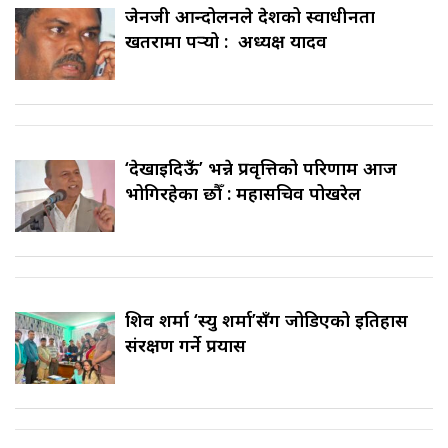
जेनजी आन्दोलनले देशको स्वाधीनता
खतरामा पर्‍यो : अध्यक्ष यादव
‘देखाइदिऊँ’ भन्ने प्रवृत्तिको परिणाम आज
भोगिरहेका छौँ : महासचिव पोखरेल
शिव शर्मा ‘स्यु शर्मा’सँग जोडिएको इतिहास
संरक्षण गर्ने प्रयास