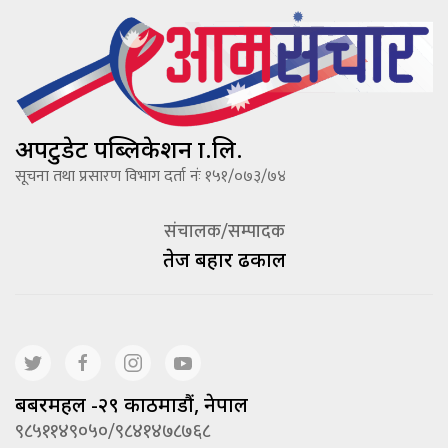
अपटुडेट पब्लिकेशन प्रा.लि.
सूचना तथा प्रसारण विभाग दर्ता नंः १५१/०७३/७४
संचालक/सम्पादक
तेज बहादूर ढकाल
बबरमहल -२९ काठमाडौं, नेपाल
९८५११४९०५०/९८४१४७८७६८