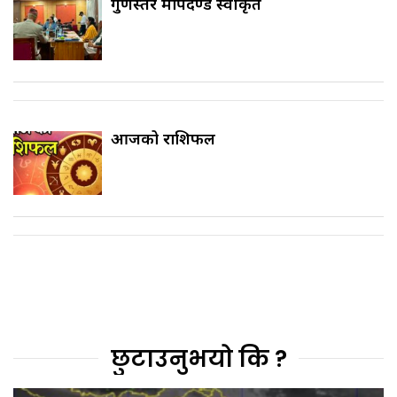
गुणस्तर मापदण्ड स्वीकृत
आजको राशिफल
छुटाउनुभयो कि ?