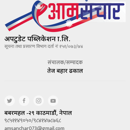
अपटुडेट पब्लिकेशन प्रा.लि.
सूचना तथा प्रसारण विभाग दर्ता नंः १५१/०७३/७४
संचालक/सम्पादक
तेज बहादूर ढकाल
बबरमहल -२९ काठमाडौं, नेपाल
९८५११४९०५०/९८४१४७८७६८
amsanchar073@gmail.com