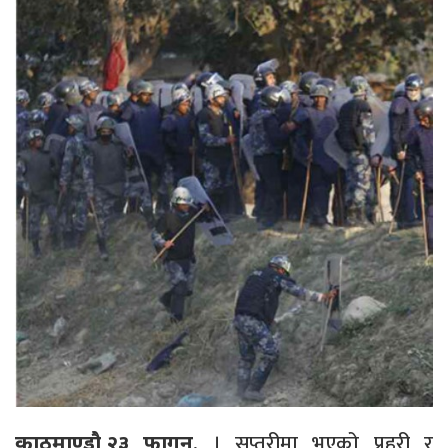
, । सप्तरीमा भएको प्रहरी र
काठमाण्डौ,२३ फागुन