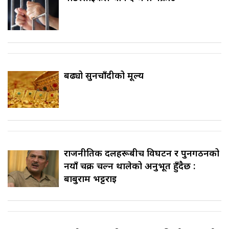
बढ्यो सुनचाँदीको मूल्य
राजनीतिक दलहरूबीच विघटन र पुनर्गठनको
नयाँ चक्र चल्न थालेको अनुभूत हुँदैछ :
बाबुराम भट्टराई