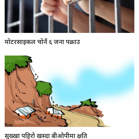
मोटरसाइकल चोर्ने ६ जना पक्राउ
सुख्खा पहिरो खस्दा बीओपीमा क्षति