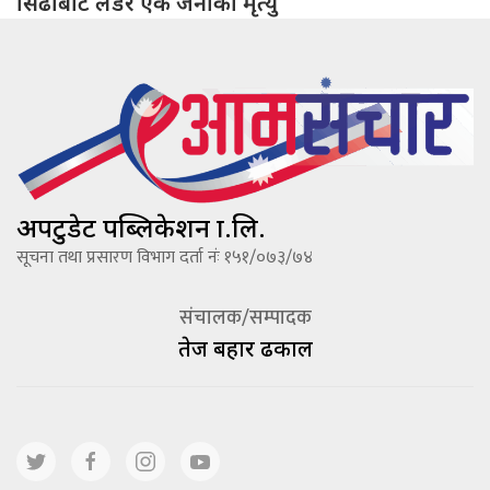
सिँढीबाट लडेर एक जनाको मृत्यु
अपटुडेट पब्लिकेशन प्रा.लि.
सूचना तथा प्रसारण विभाग दर्ता नंः १५१/०७३/७४
संचालक/सम्पादक
तेज बहादूर ढकाल