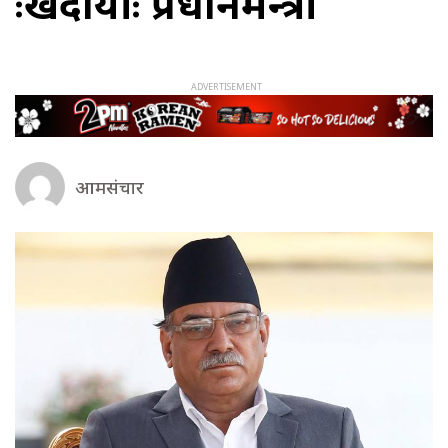
दुःखदायीः प्रधानमन्त्री
आमसंचार