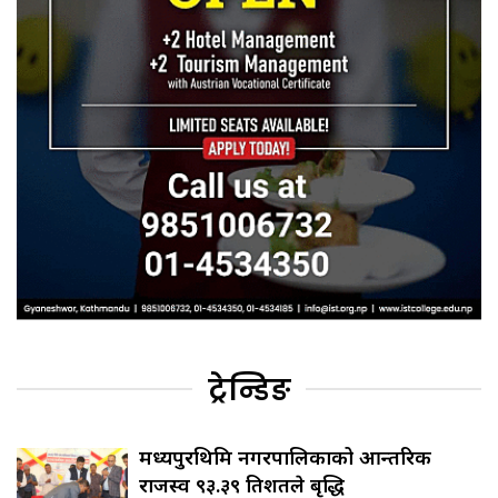
ट्रेन्डिङ
मध्यपुरथिमि नगरपालिकाको आन्तरिक
राजस्व ९३.३९ प्रतिशतले बृद्धि