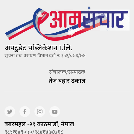
अपटुडेट पब्लिकेशन प्रा.लि.
सूचना तथा प्रसारण विभाग दर्ता नंः १५१/०७३/७४
संचालक/सम्पादक
तेज बहादूर ढकाल
बबरमहल -२९ काठमाडौं, नेपाल
९८५११४९०५०/९८४१४७८७६८