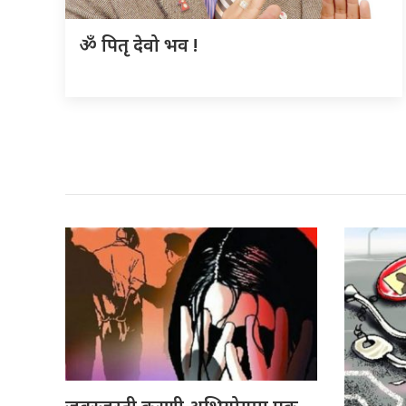
ॐ पितृ देवो भव !