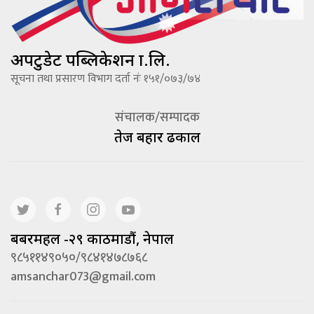
अपटुडेट पब्लिकेशन प्रा.लि.
सूचना तथा प्रसारण विभाग दर्ता नंः १५१/०७३/७४
संचालक/सम्पादक
तेज बहादूर ढकाल
बबरमहल -२९ काठमाडौं, नेपाल
९८५११४९०५०/९८४१४७८७६८
amsanchar073@gmail.com