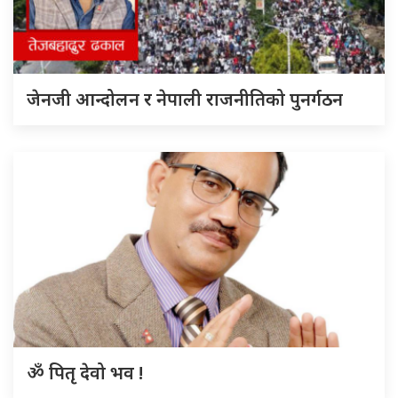
जेनजी आन्दोलन र नेपाली राजनीतिको पुनर्गठन
ॐ पितृ देवो भव !