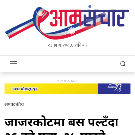
२३ श्रावण २०८३, शनिबार
सम्पादकीय
जाजरकोटमा बस पल्टँदा