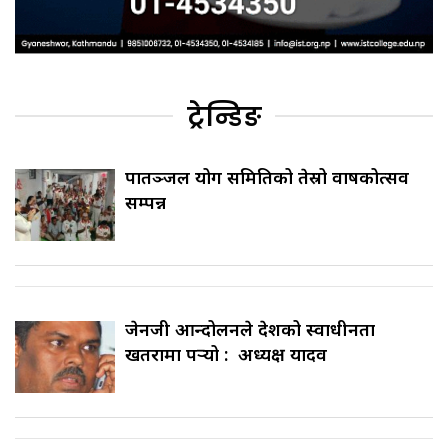
ट्रेन्डिङ
पातञ्जल योग समितिको तेस्रो वार्षिकोत्सव
सम्पन्न
जेनजी आन्दोलनले देशको स्वाधीनता
खतरामा पर्‍यो : अध्यक्ष यादव