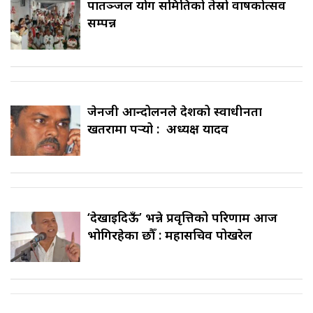
पातञ्जल योग समितिको तेस्रो वार्षिकोत्सव
सम्पन्न
जेनजी आन्दोलनले देशको स्वाधीनता
खतरामा पर्‍यो : अध्यक्ष यादव
‘देखाइदिऊँ’ भन्ने प्रवृत्तिको परिणाम आज
भोगिरहेका छौँ : महासचिव पोखरेल