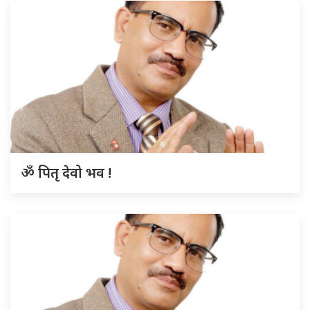
ॐ पितृ देवो भव !