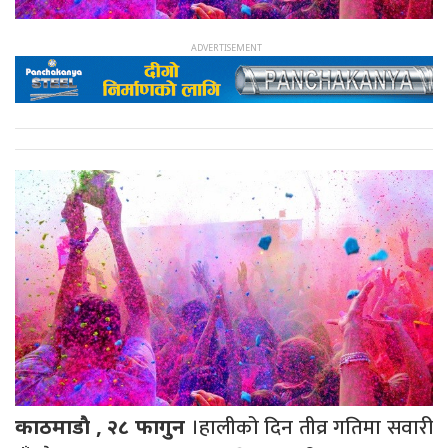
।हालीको दिन तीव्र गतिमा सवारी
काठमाडाै‌ , २८ फागुन