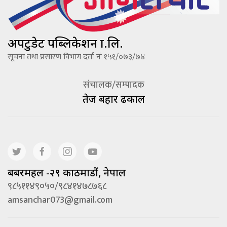
अपटुडेट पब्लिकेशन प्रा.लि.
सूचना तथा प्रसारण विभाग दर्ता नंः १५१/०७३/७४
संचालक/सम्पादक
तेज बहादूर ढकाल
बबरमहल -२९ काठमाडौं, नेपाल
९८५११४९०५०/९८४१४७८७६८
amsanchar073@gmail.com