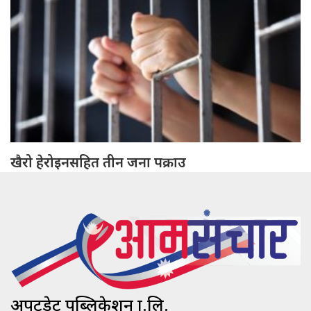
खैरो हेरोइनसहित तीन जना पक्राउ
अपटुडेट पब्लिकेशन प्रा.लि.