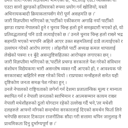
एउटा सानो झुण्डको हतियारको रुपमा प्रयोग गर्न खोजियो, यस्तो
अधिनायकबादी क्रियाकलापसँग मेरो पूर्ण असहमति छ ।’
जारी विज्ञप्तीमा भनिएको छ,‘पार्टीको एकीकरण अगाढि नयाँ पार्टीको
झण्डा राप्रपा नेपालको हुने र चुनाव चिन्ह हलो हुने समझदारी भएको हो, यो
प्रतिवद्धतालाई पनि ठाडै लत्याईएको छ ।’ उनले चुनाव चिन्ह हलो राख्ने भद्र
सहमति भएको भएपनि अहिले आएर उक्त सहमतिलाई ठाडै लत्याईएको र
उल्लंघन गरेको आरोप लगाए । लोहनीले पार्टी अध्यक्ष कमल थापालाई
लेखेको पत्रमा ११ बुँदे असन्तुष्टिसहितका आरोपहरु लगाएका छन् ।
जारी विज्ञप्तीमा भनिएको छ,‘पार्टीले प्रचण्ड सरकारले पेश गरेको संविधान
संशोधन विद्येयकमा भारी असन्तोष व्यक्त गर्दै आएको हो, र आवश्यक परे
सरकारबाट बाहिरिने स्पष्ट गरेको थियो । राप्रपाका मन्त्रीहरुले समेत यही
दृष्टिकोण जनता समक्ष पेश गरेका हुन् ।
उनले नेपालको राष्ट्रियताको जगेर्ना गर्न देशमा प्रजातान्त्रिक मूल्य र मान्यता
स्थापित गर्न र नेपाली जनताको स्वाभिमान र आत्मसम्मान कायम राख्न
नेपाली मधेशीहरुको ठूलो योगदान रहेको उल्लेख गर्दै भने,‘तर मधेशी
दलहरुले आफ्नो माँगको सन्दर्भमा सरकारलाई दिएको समर्थन फिर्ता लिने
भनेपछि सरकार टिकाउन राजनीतिक सौदा गरी सत्तामा थपिन जानुलाइ नै
प्राथमिकता दिनु दुर्भाग्यपूर्ण छ ।’