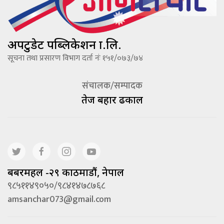
अपटुडेट पब्लिकेशन प्रा.लि.
सूचना तथा प्रसारण विभाग दर्ता नंः १५१/०७३/७४
संचालक/सम्पादक
तेज बहादूर ढकाल
बबरमहल -२९ काठमाडौं, नेपाल
९८५११४९०५०/९८४१४७८७६८
amsanchar073@gmail.com