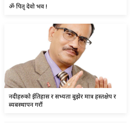
ॐ पितृ देवो भव !
नदीहरुकाे ईतिहास र सभ्यता बुझेर मात्र हस्तक्षेप र
ब्यबस्थापन गराैं