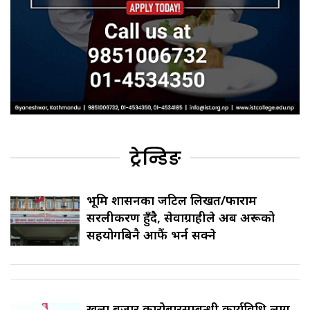
ट्रेन्डिङ
भूमि प्रशासनका जटिल लिखत/फाराम
सरलीकरण हुँदै, सेवाग्राहीले अब अरूको
सहयोगबिनै आफैं भर्न सक्ने
खुला बजार कारोबारसम्बन्धी कार्यविधि लागू