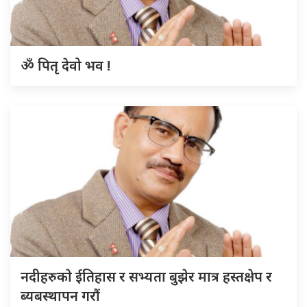
ॐ पितृ देवो भव !
नदीहरुकाे ईतिहास र सभ्यता बुझेर मात्र हस्तक्षेप र
ब्यबस्थापन गराैं