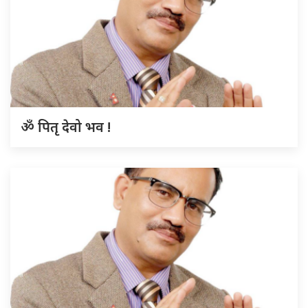
ॐ पितृ देवो भव !