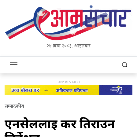
२४ श्रावण २०८३, आइतबार
सम्पादकीय
एनसेललाई कर तिराउन