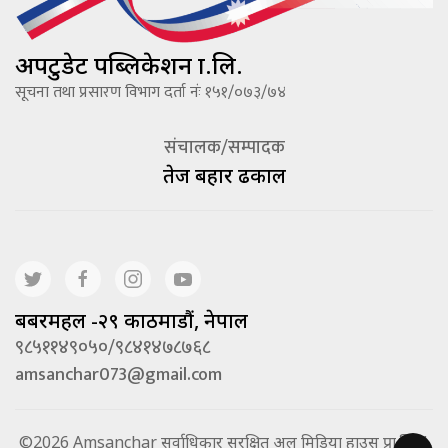
अपटुडेट पब्लिकेशन प्रा.लि.
सूचना तथा प्रसारण विभाग दर्ता नंः १५१/०७३/७४
संचालक/सम्पादक
तेज बहादूर ढकाल
बबरमहल -२९ काठमाडौं, नेपाल
९८५११४९०५०/९८४१४७८७६८
amsanchar073@gmail.com
©2026 Amsanchar सर्वाधिकार सुरक्षित अल मिडिया हाउस प्रा.लि. |