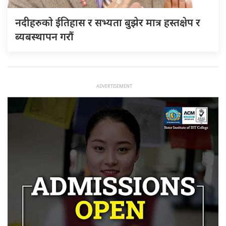
नदीहरुकाे ईतिहास र सभ्यता बुझेर मात्र हस्तक्षेप र
ब्यबस्थापन गराैं