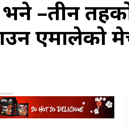
ले भने –तीन तहक
ाउन एमालेको म