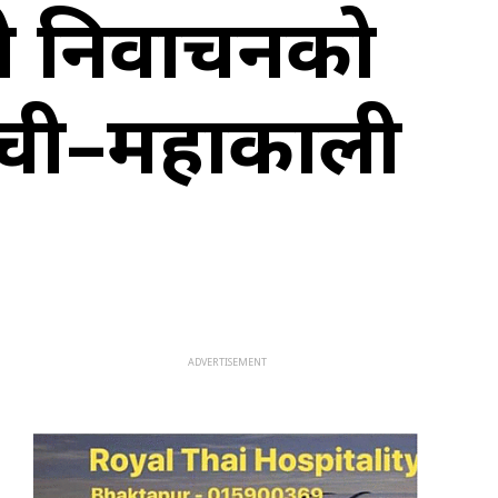
ो निर्वाचनको
ेची–महाकाली