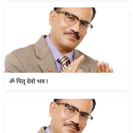
ॐ पितृ देवो भव !