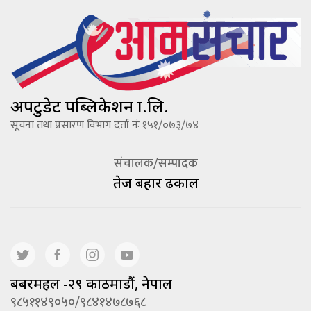
अपटुडेट पब्लिकेशन प्रा.लि.
सूचना तथा प्रसारण विभाग दर्ता नंः १५१/०७३/७४
संचालक/सम्पादक
तेज बहादूर ढकाल
बबरमहल -२९ काठमाडौं, नेपाल
९८५११४९०५०/९८४१४७८७६८