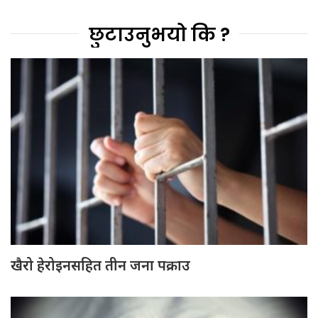
छुटाउनुभयो कि ?
खैरो हेरोइनसहित तीन जना पक्राउ