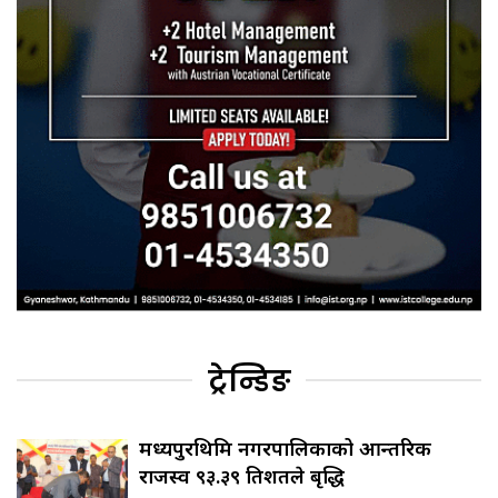
ट्रेन्डिङ
मध्यपुरथिमि नगरपालिकाको आन्तरिक
राजस्व ९३.३९ प्रतिशतले बृद्धि