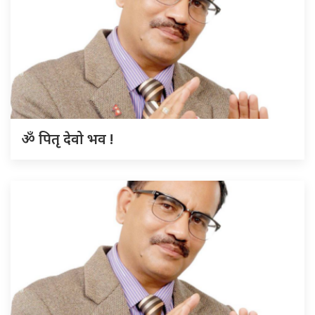
ॐ पितृ देवो भव !