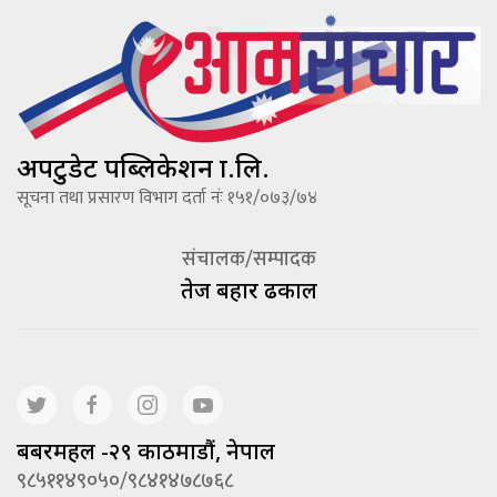
अपटुडेट पब्लिकेशन प्रा.लि.
सूचना तथा प्रसारण विभाग दर्ता नंः १५१/०७३/७४
संचालक/सम्पादक
तेज बहादूर ढकाल
बबरमहल -२९ काठमाडौं, नेपाल
९८५११४९०५०/९८४१४७८७६८