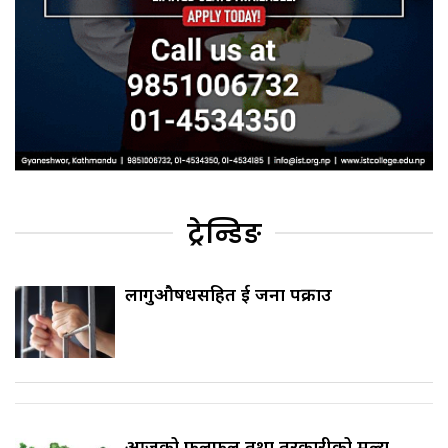
ट्रेन्डिङ
लागुऔषधसहित दुई जना पक्राउ
आजको फलफूल तथा तरकारीको मूल्य