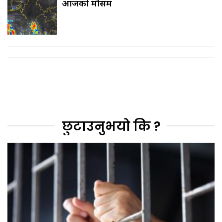
आजको मौसम
छुटाउनुभयो कि ?