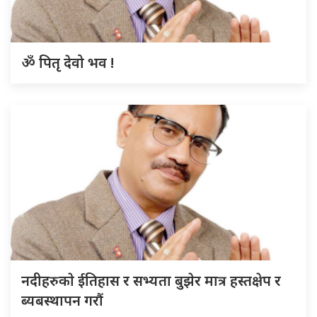
ॐ पितृ देवो भव !
नदीहरुकाे ईतिहास र सभ्यता बुझेर मात्र हस्तक्षेप र
ब्यबस्थापन गराैं