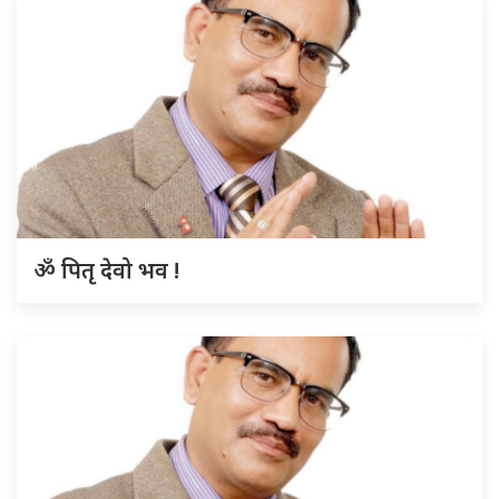
ॐ पितृ देवो भव !