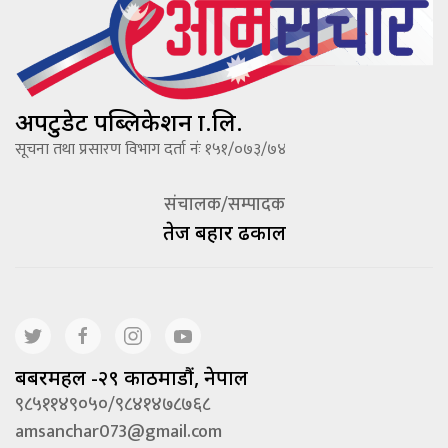
अपटुडेट पब्लिकेशन प्रा.लि.
सूचना तथा प्रसारण विभाग दर्ता नंः १५१/०७३/७४
संचालक/सम्पादक
तेज बहादूर ढकाल
बबरमहल -२९ काठमाडौं, नेपाल
९८५११४९०५०/९८४१४७८७६८
amsanchar073@gmail.com