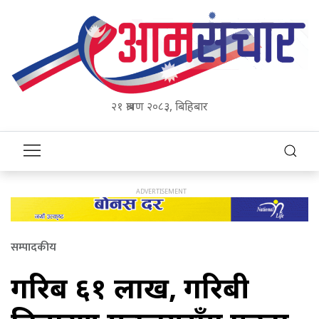
२१ श्रावण २०८३, बिहिबार
सम्पादकीय
गरिब ६१ लाख, गरिबी