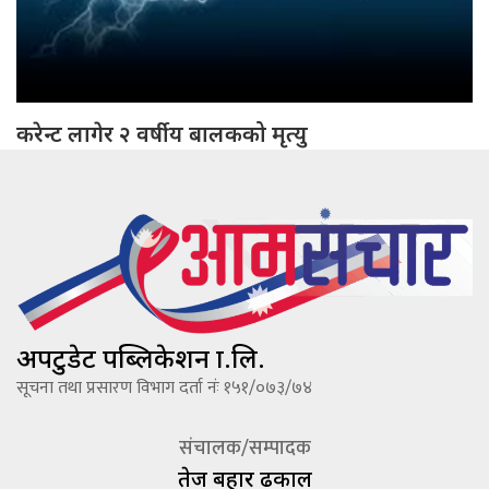
करेन्ट लागेर २ वर्षीय बालकको मृत्यु
अपटुडेट पब्लिकेशन प्रा.लि.
सूचना तथा प्रसारण विभाग दर्ता नंः १५१/०७३/७४
संचालक/सम्पादक
तेज बहादूर ढकाल