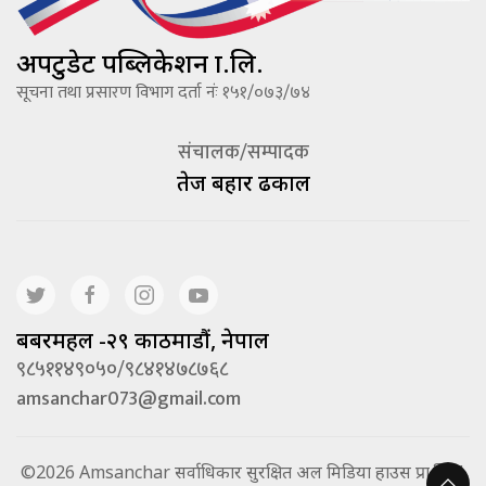
अपटुडेट पब्लिकेशन प्रा.लि.
सूचना तथा प्रसारण विभाग दर्ता नंः १५१/०७३/७४
संचालक/सम्पादक
तेज बहादूर ढकाल
बबरमहल -२९ काठमाडौं, नेपाल
९८५११४९०५०/९८४१४७८७६८
amsanchar073@gmail.com
©2026 Amsanchar सर्वाधिकार सुरक्षित अल मिडिया हाउस प्रा.लि. |